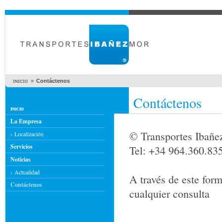
ɪɴɪᴄɪᴏ »
Contáctenos
Contáctenos
ɪɴɪᴄɪᴏ
La Empresa
› Localización
Servicios
Tel: +34 964.360.83
Noticias
› Actualidad
A través de este for
Contáctenos
cualquier consulta